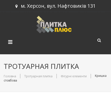
м. Херсон, вул. Нафтовиків 131
КАТАЛОГ ПРОДУКЦІЇ
ТРОТУАРНАЯ ПЛИТКА
НОВИНКИ
Тротуарна плитка
Кришка
Головна
Тротуарная плитка
Фігурні елементи
стовбова
ПРОЕКТИ
Будівельний блок
СТАТТІ
Бордюри
КОНТАКТИ