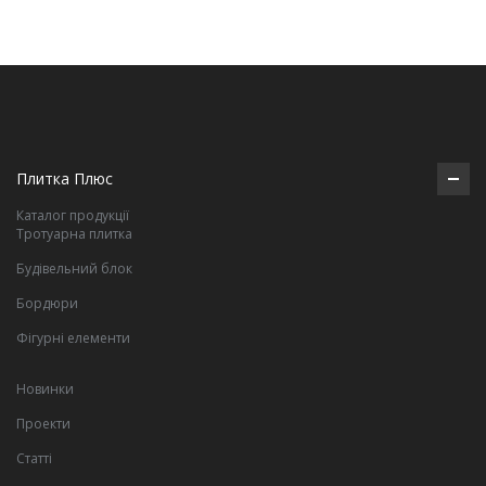
Плитка Плюс
Каталог продукції
Тротуарна плитка
Будівельний блок
Бордюри
Фігурні елементи
Новинки
Проекти
Статті