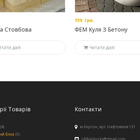
150
грн.
а Стовбова
ФЕМ Куля З Бетону
итати далі
Читати далі
рії Товарів
Контакти
(4)
м.Херсон, вул. Нафтовиків 131
ий блок
(5)
plitkaplus.ks@gmail.com