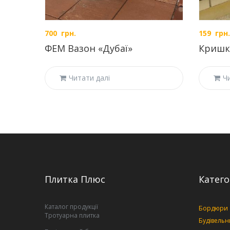
700
грн.
159
грн.
ФЕМ Вазон «Дубаї»
Кришк
Читати далі
Ч
Плитка Плюс
Катего
Каталог продукції
Бордюри
Тротуарна плитка
Будівельн