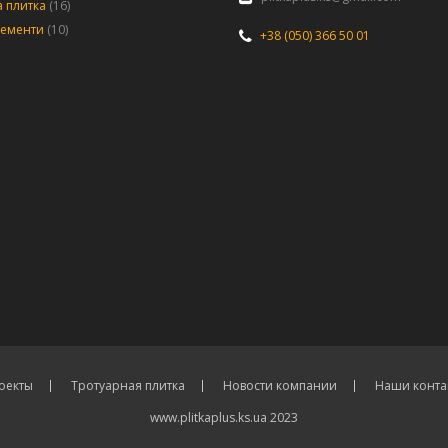
 плитка
(16)
лементи
(10)
+38 (050) 366 50 01
оекты
Тротуарная плитка
Новости компании
Наши конта
www.plitkaplus.ks.ua 2023