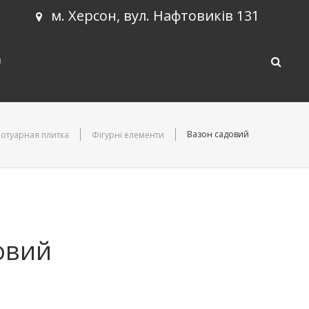
м. Херсон, вул. Нафтовиків 131
U
Вазон садовий
отуарная плитка
Фігурні елементи
овий