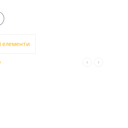
і елементи
и