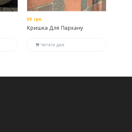
59
грн.
30
грн.
Кришка Для Паркану
ФЕМ З
Читати далі
Ч