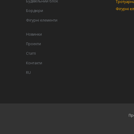
Будівельний блок
Тротуарна
Фігурні е
Бордюри
Фігурні елементи
Новинки
Проекти
Статті
Контакти
RU
Пр