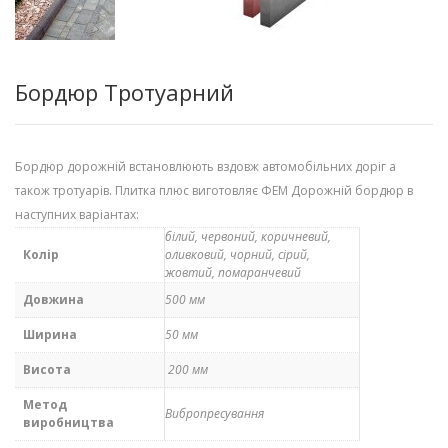
Бордюр Тротуарний
Бордюр дорожній встановлюють вздовж автомобільних доріг а
також тротуарів. Плитка плюс виготовляє ФЕМ Дорожній бордюр в
наступних варіантах:
білий, червоний, коричневий,
Колір
оливковий, чорний, сірий,
жовтий, помаранчевий
Довжина
500 мм
Ширина
50 мм
Висота
200 мм
Метод
Вибропресування
виробництва