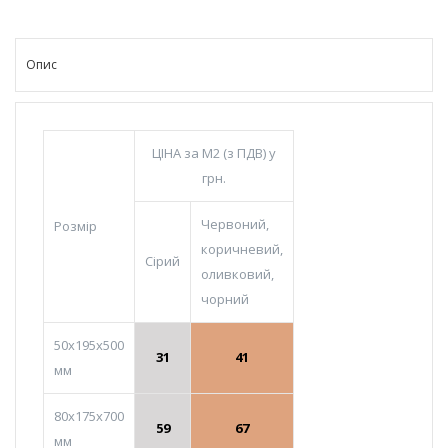
Опис
ЦІНА за М2 (з ПДВ) у
грн.
Червоний,
Розмір
коричневий,
Сірий
оливковий,
чорний
50х195х500
31
41
мм
80х175х700
59
67
мм