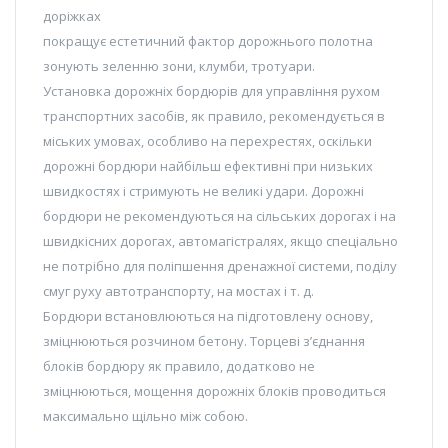
доріжках
покращує естетичний фактор дорожнього полотна
зонують зеленню зони, клумби, тротуари.
Установка дорожніх бордюрів для управління рухом
транспортних засобів, як правило, рекомендується в
міських умовах, особливо на перехрестях, оскільки
дорожні бордюри найбільш ефективні при низьких
швидкостях і стримують не великі удари. Дорожні
бордюри не рекомендуються на сільських дорогах і на
швидкісних дорогах, автомагістралях, якщо спеціально
не потрібно для поліпшення дренажної системи, поділу
смуг руху автотранспорту, на мостах і т. д.
Бордюри встановлюються на підготовлену основу,
зміцнюються розчином бетону. Торцеві з’єднання
блоків бордюру як правило, додатково не
зміцнюються, мощення дорожніх блоків проводиться
максимально щільно між собою.