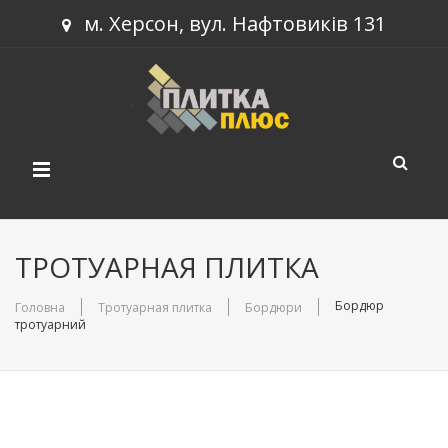
м. Херсон, вул. Нафтовиків 131
КАТАЛОГ ПРОДУКЦІЇ
ТРОТУАРНАЯ ПЛИТКА
НОВИНКИ
Тротуарна плитка
Бордюр
Головна
Тротуарная плитка
Бордюри
тротуарний
ПРОЕКТИ
Будівельний блок
СТАТТІ
Бордюри
КОНТАКТИ