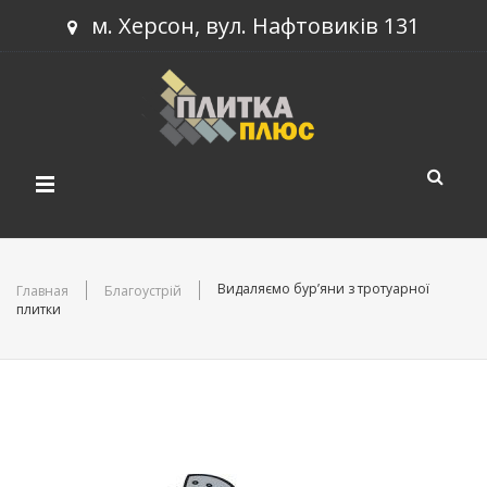
м. Херсон, вул. Нафтовиків 131
КАТАЛОГ ПРОДУКЦІЇ
Видаляємо бур’яни з тротуарної
Главная
Благоустрій
плитки
НОВИНКИ
Тротуарна плитка
ПРОЕКТИ
Будівельний блок
СТАТТІ
Бордюри
КОНТАКТИ