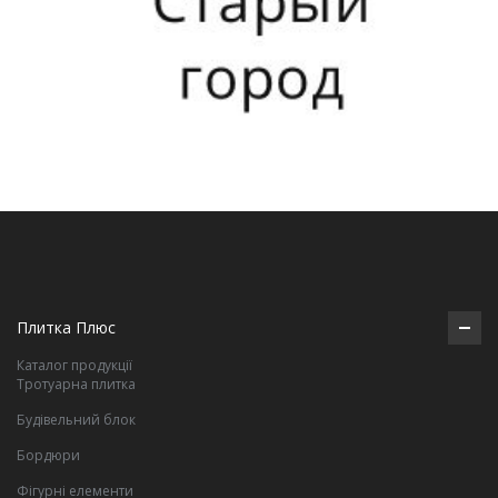
Плитка Плюс
Каталог продукції
Тротуарна плитка
Будівельний блок
Бордюри
Фігурні елементи