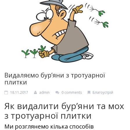
Фігурні елементи
RU
Видаляємо бур’яни з тротуарної
плитки
18.11.2017
admin
0 comments
Благоустрій
Як видалити бур’яни та мох
з тротуарної плитки
Ми розглянемо кілька способів