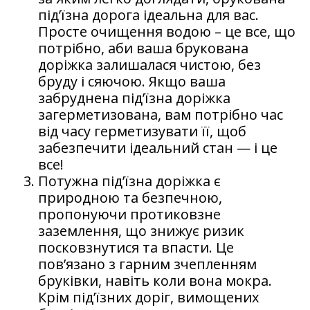
під’їзна дорога ідеальна для вас.
Просте очищення водою – це все, що
потрібно, аби ваша брукована
доріжка залишалася чистою, без
бруду і сяючою. Якщо ваша
забруднена під’їзна доріжка
загерметизована, вам потрібно час
від часу герметизувати її, щоб
забезпечити ідеальний стан — і це
все!
Потужна під’їзна доріжка є
природною та безпечною,
пропонуючи протиковзне
заземлення, що знижує ризик
посковзнутися та впасти. Це
пов’язано з гарним зчепленням
бруківки, навіть коли вона мокра.
Крім під’їзних доріг, вимощених