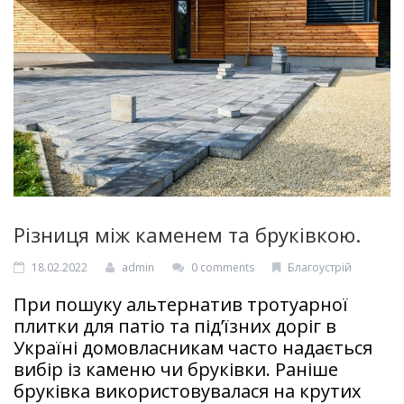
Фігурні елементи
RU
Різниця між каменем та бруківкою.
18.02.2022
admin
0 comments
Благоустрій
При пошуку альтернатив тротуарної
плитки для патіо та під’їзних доріг в
Україні домовласникам часто надається
вибір із каменю чи бруківки. Раніше
бруківка використовувалася на крутих