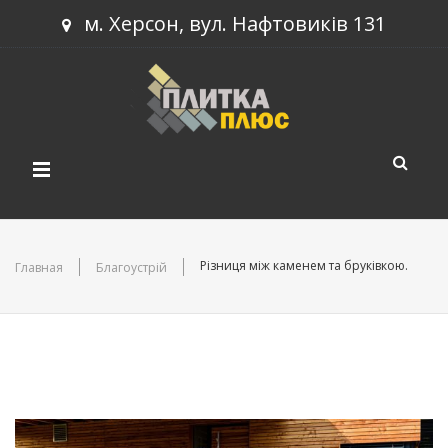
м. Херсон, вул. Нафтовиків 131
КАТАЛОГ ПРОДУКЦІЇ
Різниця між каменем та бруківкою.
Главная
Благоустрій
НОВИНКИ
Тротуарна плитка
ПРОЕКТИ
Будівельний блок
СТАТТІ
Бордюри
КОНТАКТИ