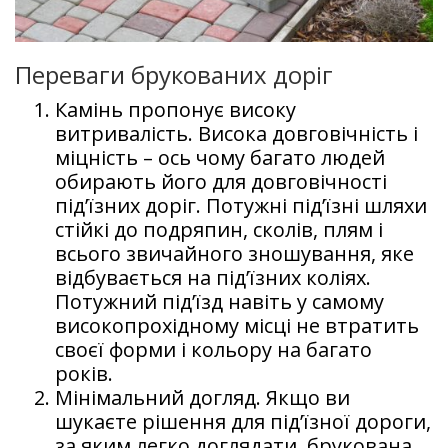
Переваги брукованих доріг
Камінь пропонує високу
витривалість. Висока довговічність і
міцність – ось чому багато людей
обирають його для довговічності
під’їзних доріг. Потужні під’їзні шляхи
стійкі до подряпин, сколів, плям і
всього звичайного зношування, яке
відбувається на під’їзних коліях.
Потужний під’їзд навіть у самому
високопрохідному місці не втратить
своєї форми і кольору на багато
років.
Мінімальний догляд. Якщо ви
шукаєте рішення для під’їзної дороги,
за яким легко доглядати, брукована