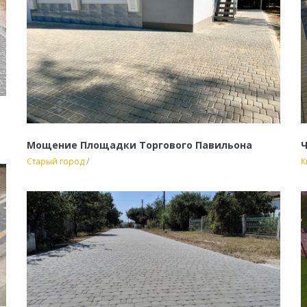
Мощение Площадки Торгового Павильона
Старый город
/
К