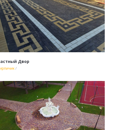
Частный Двор
ирпичик
/