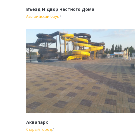
Въезд И Двор Частного Дома
Австрийский брук
/
Аквапарк
Старый город
/