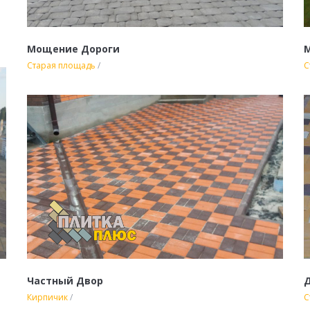
Мощение Дороги
М
Старая площадь
/
С
Частный Двор
Д
Кирпичик
/
С