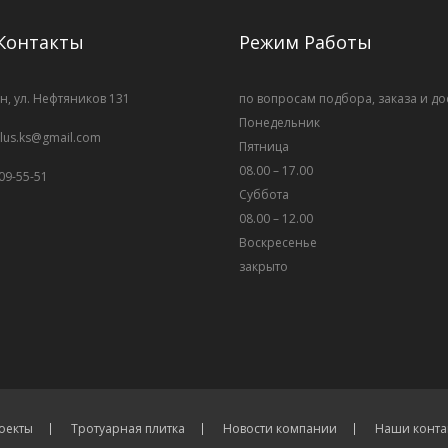
Контакты
Режим Работы
н, ул. Нефтяников 131
по вопросам подбора, заказа и до
Понедельник
plus.ks@gmail.com
Пятница
08.00 – 17.00
009-55-51
Суббота
08.00 – 12.00
Воскресенье
закрыто
оекты
Тротуарная плитка
Новости компании
Наши конта