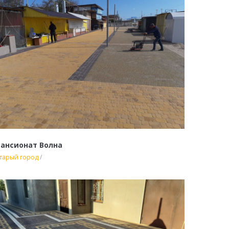
ансионат Волна
тарый город
/