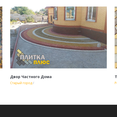
Двор Частного Дома
Т
Старый город
/
Р