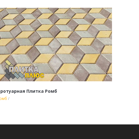
ротуарная Плитка Ромб
омб
/