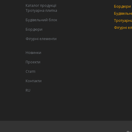
Каталог продукції
Бордюри
Тротуарна плитка
Будівельн
Будівельний блок
Тротуарна
Фігурні е
Бордюри
Фігурні елементи
Новинки
Проекти
Статті
Контакти
RU