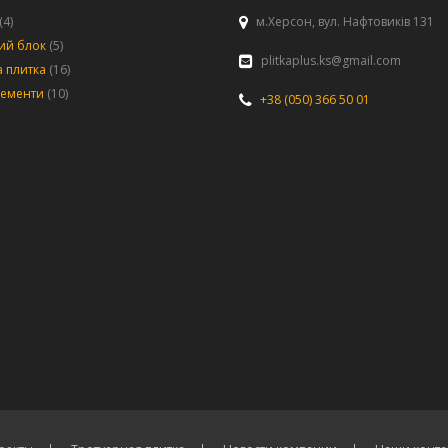
(4)
м.Херсон, вул. Нафтовиків 131
ий блок
(5)
plitkaplus.ks@gmail.com
 плитка
(16)
лементи
(10)
+38 (050) 366 50 01