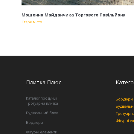
Мощення Майданчика Торгового Павільйону
Старе місто
Плитка Плюс
Катего
Каталог продукції
Бордюри
Тротуарна плитка
Будівельн
Будівельний блок
Тротуарна
Фігурні е
Бордюри
Фігурні елементи