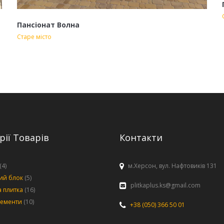
Пансіонат Волна
Старе місто
рії Товарів
Контакти
(4)
м.Херсон, вул. Нафтовиків 131
ий блок
(5)
plitkaplus.ks@gmail.com
 плитка
(16)
лементи
(10)
+38 (050) 366 50 01