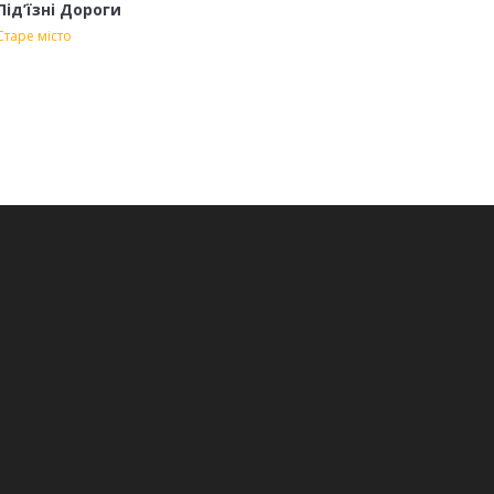
Під’їзні Дороги
Моще
Старе місто
Старе 