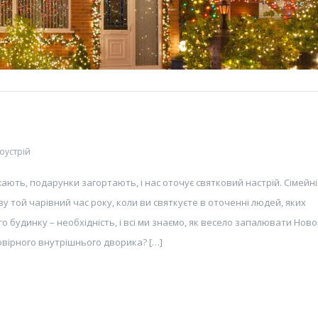
оустрій
ють, подарунки загортають, і нас оточує святковий настрій. Сімейні
ову той чарівний час року, коли ви святкуєте в оточенні людей, яких
 будинку – необхідність, і всі ми знаємо, як весело запалювати Ново
мовірного внутрішнього дворика? […]