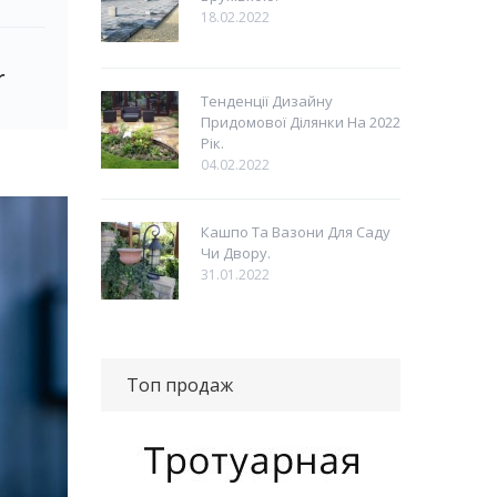
18.02.2022
r
Тенденції Дизайну
Придомової Ділянки На 2022
Рік.
04.02.2022
Кашпо Та Вазони Для Саду
Чи Двору.
31.01.2022
Топ продаж