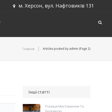
м. Херсон, вул. Нафтовиків 131
U
Articles posted by admin
(Page 2)
Главная
Інші статті
Різниця Між Каменем Та
Бруківкою.