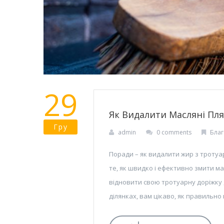
29
Як Видалити Масляні Пля
Гру
admin
0 comments
Благ
Поради – як видалити жир з тротуа
те, як швидко і ефективно змити ма
відновити свою тротуарну доріжку д
ділянках, вам цікаво, як правильно