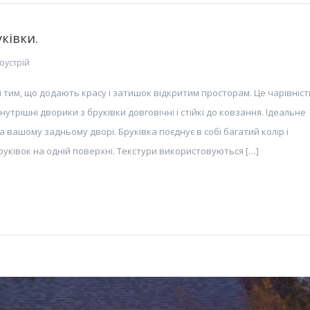
ківки.
оустрій
і тим, що додають красу і затишок відкритим просторам. Це чарівніст
утрішні дворики з бруківки довговічні і стійкі до ковзання. Ідеальне
а вашому задньому дворі. Бруківка поєднує в собі багатий колір і
руківок на одній поверхні. Текстури використовуються […]