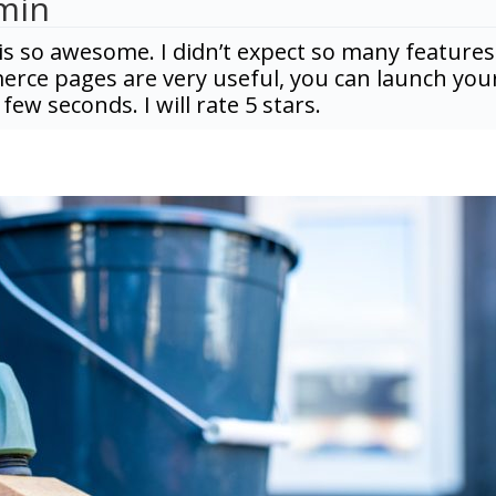
min
is so awesome. I didn’t expect so many features
erce pages are very useful, you can launch you
 few seconds. I will rate 5 stars.