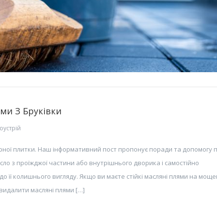
ми З Бруківки
оустрій
рної плитки. Наш інформативний пост пропонує поради та допомогу 
сло з проїжджої частини або внутрішнього дворика і самостійно
о її колишнього вигляду. Якщо ви маєте стійкі масляні плями на мощ
 видалити масляні плями […]