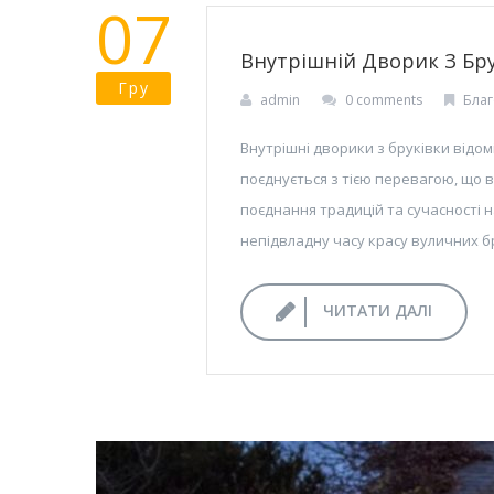
07
Внутрішній Дворик З Бру
Гру
admin
0 comments
Благ
Внутрішні дворики з бруківки відом
поєднується з тією перевагою, що вн
поєднання традицій та сучасності н
непідвладну часу красу вуличних б
ЧИТАТИ ДАЛІ