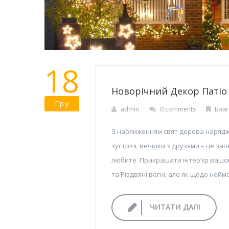
18
Новорічний Декор Патіо
Гру
admin
0 comments
Благ
З наближенням свят дерева наряджа
зустрічі, вечірки з друзями – це зн
любите. Прикрашати інтер’єр вашого
та Різдвяні вогні, але як щодо ней
ЧИТАТИ ДАЛІ