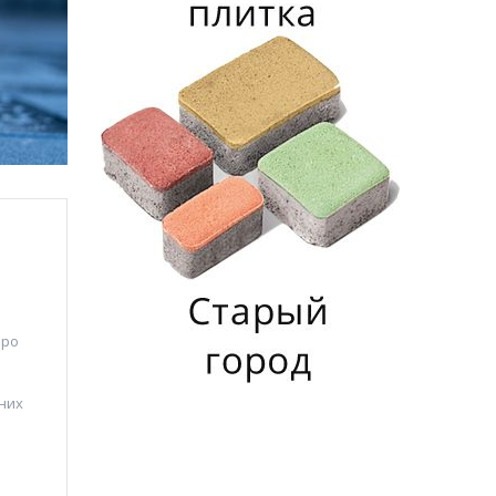
про
ених