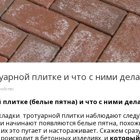
уарной плитке и что с ними дела
ройство
 плитке (белые пятна) и что с ними дел
укладки тротуарной плитки наблюдают сле
ки начинают появляются белые пятна, похож
их это пугает и настораживает. Скажем сраз
роисходит в бетонных изделиях, и
который