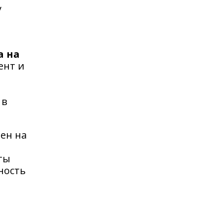
у
а на
ент и
 в
ен на
ты
ность