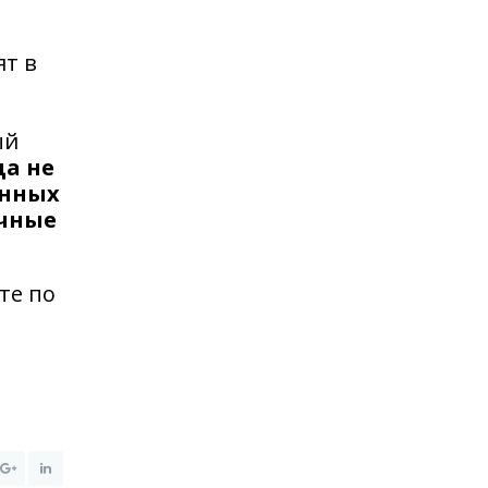
ят в
ый
а не
онных
очные
те по