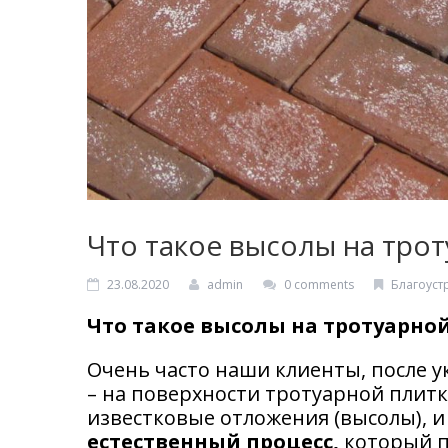
Что такое высолы на трот
23.08.2020
admin
0 comments
Благоуст
Что такое высолы на тротуарной
Очень часто наши клиенты, после 
– на поверхности тротуарной плит
известковые отложения (высолы), и 
естественный процесс,
который п