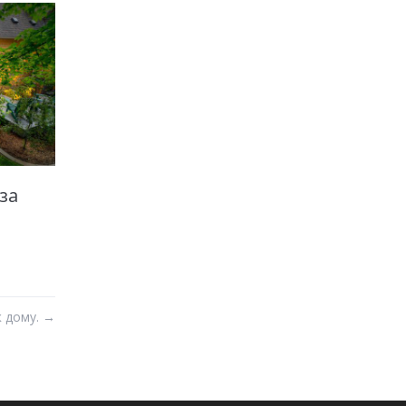
за
к дому.
→