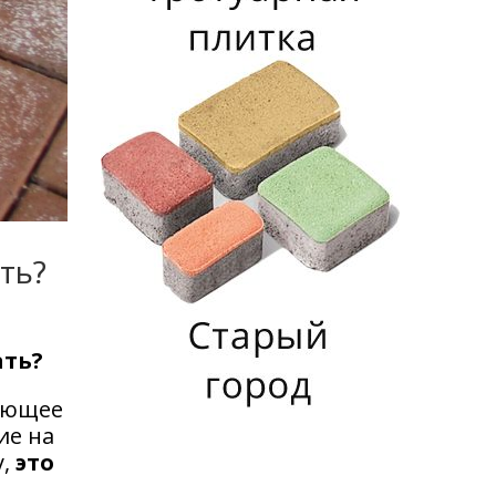
ть?
ать?
дующее
ие на
у,
это