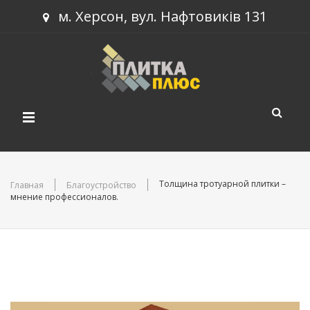
м. Херсон, вул. Нафтовиків 131
КАТАЛОГ ПРОДУКЦИИ
Толщина тротуарной плитки –
Главная
Благоустройство
мнение профессионалов.
СКАЧАТЬ ПРАЙС
Тротуарная плитка
НОВИНКИ
Строительный блок
НАШИ РАБОТЫ
Бордюры
НОВОСТИ