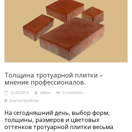
Фигурные элементы
КОНТАКТЫ
UA
Толщина тротуарной плитки –
мнение профессионалов.
25.04.2018
admin
0 comments
Благоустройство
На сегодняшний день, выбор форм,
толщины, размеров и цветовых
оттенков тротуарной плитки весьма