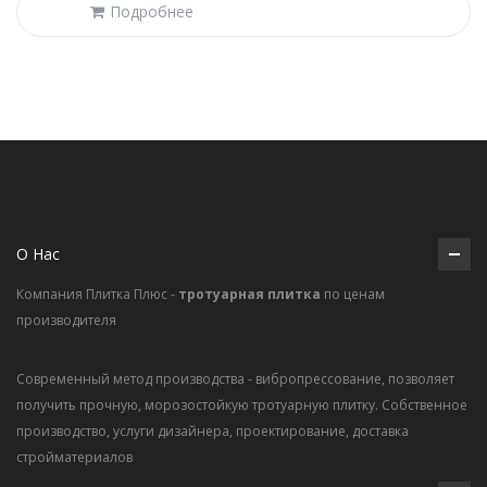
Подробнее
О Нас
Компания Плитка Плюс -
тротуарная плитка
по ценам
производителя
Современный метод производства - вибропрессование, позволяет
получить прочную, морозостойкую тротуарную плитку. Собственное
производство, услуги дизайнера, проектирование, доставка
стройматериалов