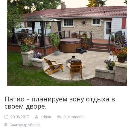
Фигурные элементы
КОНТАКТЫ
UA
Патио – планируем зону отдыха в
своем дворе.
20.08.2017
admin
0 comments
Благоустройство