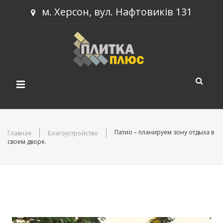
м. Херсон, вул. Нафтовиків 131
КАТАЛОГ ПРОДУКЦИИ
Патио – планируем зону отдыха в
Главная
Благоустройство
своем дворе.
СКАЧАТЬ ПРАЙС
Тротуарная плитка
НОВИНКИ
Строительный блок
НАШИ РАБОТЫ
Бордюры
НОВОСТИ