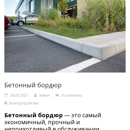
Фигурные элементы
КОНТАКТЫ
UA
Бетонный бордюр
28.07.2021
admin
0 comments
Благоустройство
Бетонный бордюр
— это самый
экономичный, прочный и
неприхотливый в обслуживании