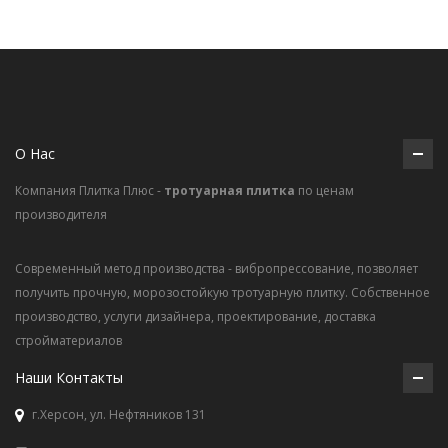
О Нас
Компания Плитка Плюс -
тротуарная плитка
по ценам
производителя
Современный метод производства - вибропрессование, позволяет
получить прочную, морозостойкую тротуарную плитку. Собственное
производство, услуги дизайнера, проектирование, доставка
стройматериалов
Наши Контакты
г.Херсон, ул. Нефтяников 131