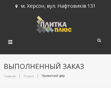
м. Херсон, вул. Нафтовиків 131
КАТАЛОГ ПРОДУКЦІЇ
ВЫПОЛНЕННЫЙ ЗАКАЗ
НОВИНКИ
Тротуарна плитка
Приватний двір
Главная
Project
ПРОЕКТИ
Будівельний блок
СТАТТІ
Бордюри
КОНТАКТИ